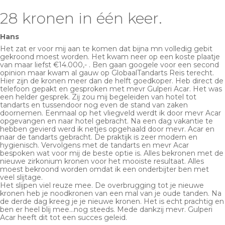
28 kronen in één keer.
Hans
Het zat er voor mij aan te komen dat bijna mn volledig gebit
gekroond moest worden. Het kwam neer op een koste plaatje
van maar liefst €14.000,- . Ben gaan googele voor een second
opinion maar kwam al gauw op GlobaalTandarts Reis terecht.
Hier zijn de kronen meer dan de helft goedkoper. Heb direct de
telefoon gepakt en gesproken met mevr Gulperi Acar. Het was
een helder gesprek. Zij zou mij begeleiden van hotel tot
tandarts en tussendoor nog even de stand van zaken
doornemen. Eenmaal op het vliegveld werdt ik door mevr Acar
opgevangen en naar hotel gebracht. Na een dag vakantie te
hebben gevierd werd ik netjes opgehaald door mevr. Acar en
naar de tandarts gebracht. De praktijk is zeer modern en
hygienisch. Vervolgens met de tandarts en mevr Acar
bespoken wat voor mij de beste optie is. Alles bekronen met de
nieuwe zirkonium kronen voor het mooiste resultaat. Alles
moest bekroond worden omdat ik een onderbijter ben met
veel slijtage.
Het slijpen viel reuze mee. De overbrugging tot je nieuwe
kronen heb je noodkronen van een mal van je oude tanden. Na
de derde dag kreeg je je nieuwe kronen. Het is echt prachtig en
ben er heel blij mee…nog steeds. Mede dankzij mevr. Gulperi
Acar heeft dit tot een succes geleid.