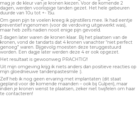
mag je de kleur van je kronen kiezen. Voor de komende 2
dagen, werden voorlopige tanden gezet. Het hele gebeuren
duurde van 10u tot +- 15u.
Om geen pijn te voelen kreeg ik pijnstillers mee. Ik had eentje
preventief ingenomen (voor de verdoving uitgewerkt was),
maar heb zelfs nadien nooit enige pijn gevoeld.
3 dagen later waren de kronen klaar. Bij het plaatsen van de
kronen, vond de tandarts dat 4 kronen vanachter “niet perfect
genoeg” waren. Bijgevolg moesten deze teruggestuurd
worden. Een dagje later werden deze 4 er ook opgezet.
Het resultaat is gewoonweg PRACHTIG!!
Uit mijn omgeving krijg ik niets anders dan positieve reacties op
mijn gloednieuwe tandenpastesmile :).
Zelf heb ik nog geen ervaring met implantaten (dit staat
gepland voor de komende maanden – ook bij Gulperi), maar
indien je kronen wenst te plaatsen, zeker niet twijfelen om haar
te contacteren!