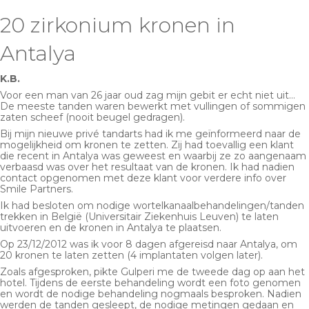
20 zirkonium kronen in
Antalya
K.B.
Voor een man van 26 jaar oud zag mijn gebit er echt niet uit…
De meeste tanden waren bewerkt met vullingen of sommigen
zaten scheef (nooit beugel gedragen).
Bij mijn nieuwe privé tandarts had ik me geïnformeerd naar de
mogelijkheid om kronen te zetten. Zij had toevallig een klant
die recent in Antalya was geweest en waarbij ze zo aangenaam
verbaasd was over het resultaat van de kronen. Ik had nadien
contact opgenomen met deze klant voor verdere info over
Smile Partners.
Ik had besloten om nodige wortelkanaalbehandelingen/tanden
trekken in België (Universitair Ziekenhuis Leuven) te laten
uitvoeren en de kronen in Antalya te plaatsen.
Op 23/12/2012 was ik voor 8 dagen afgereisd naar Antalya, om
20 kronen te laten zetten (4 implantaten volgen later).
Zoals afgesproken, pikte Gulperi me de tweede dag op aan het
hotel. Tijdens de eerste behandeling wordt een foto genomen
en wordt de nodige behandeling nogmaals besproken. Nadien
werden de tanden gesleept, de nodige metingen gedaan en