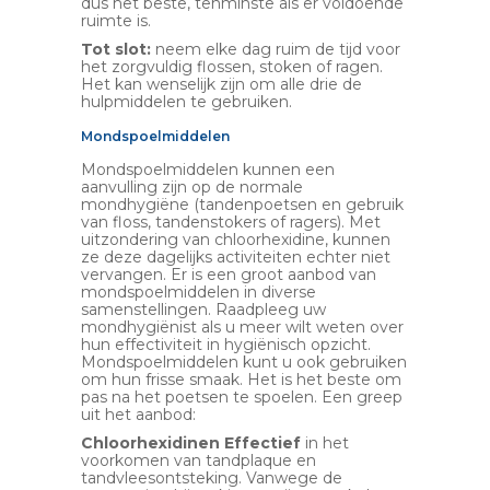
dus het beste, tenminste als er voldoende
ruimte is.
Tot slot:
neem elke dag ruim de tijd voor
het zorgvuldig flossen, stoken of ragen.
Het kan wenselijk zijn om alle drie de
hulpmiddelen te gebruiken.
Mondspoelmiddelen
Mondspoelmiddelen kunnen een
aanvulling zijn op de normale
mondhygiëne (tandenpoetsen en gebruik
van floss, tandenstokers of ragers). Met
uitzondering van chloorhexidine, kunnen
ze deze dagelijks activiteiten echter niet
vervangen. Er is een groot aanbod van
mondspoelmiddelen in diverse
samenstellingen. Raadpleeg uw
mondhygiënist als u meer wilt weten over
hun effectiviteit in hygiënisch opzicht.
Mondspoelmiddelen kunt u ook gebruiken
om hun frisse smaak. Het is het beste om
pas na het poetsen te spoelen. Een greep
uit het aanbod:
Chloorhexidinen Effectief
in het
voorkomen van tandplaque en
tandvleesontsteking. Vanwege de