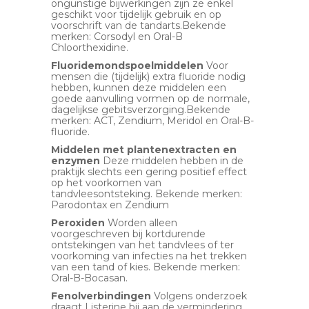
ongunstige bijwerkingen zijn ze enkel
geschikt voor tijdelijk gebruik en op
voorschrift van de tandarts.Bekende
merken: Corsodyl en Oral-B
Chloorthexidine.
Fluoridemondspoelmiddelen
Voor
mensen die (tijdelijk) extra fluoride nodig
hebben, kunnen deze middelen een
goede aanvulling vormen op de normale,
dagelijkse gebitsverzorging.Bekende
merken: ACT, Zendium, Meridol en Oral-B-
fluoride.
Middelen met plantenextracten en
enzymen
Deze middelen hebben in de
praktijk slechts een gering positief effect
op het voorkomen van
tandvleesontsteking. Bekende merken:
Parodontax en Zendium
Peroxiden
Worden alleen
voorgeschreven bij kortdurende
ontstekingen van het tandvlees of ter
voorkoming van infecties na het trekken
van een tand of kies. Bekende merken:
Oral-B-Bocasan.
Fenolverbindingen
Volgens onderzoek
draagt Listerine bij aan de vermindering